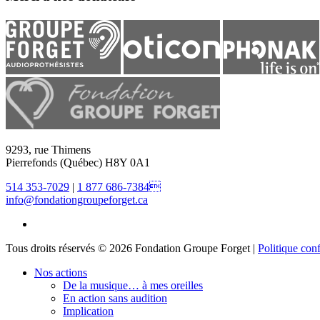
9293, rue Thimens
Pierrefonds (Québec) H8Y 0A1
514 353-7029
|
1 877 686-7384
info@fondationgroupeforget.ca
Tous droits réservés © 2026 Fondation Groupe Forget |
Politique conf
Nos actions
De la musique… à mes oreilles
En action sans audition
Implication