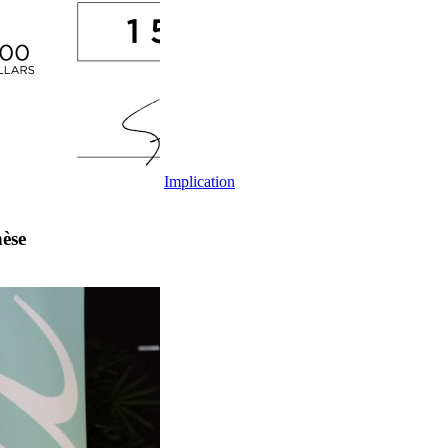
Implication
èse