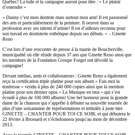
Québec! La toile et la campagne auront pour titre : « Le plaisir
d’entendre »
« Danny c’est mon dentiste mais surtout mon ami! Il est passionné
des arts et particulièrement de la peinture. Il oeuvre dans sa
profession avec ses talents d’artiste! Il est d’ailleurs reconnu pour
son travail en dentisterie esthétique depuis ses débuts. » – Ginette
Reno
C’est lors d’une rencontre de presse à la mairie de Boucherville,
municipalité où elle réside depuis 37 ans que Ginette Reno ainsi que
les membres de la Fondation Groupe Forget ont dévoilé la
campagne!
Devant médias, amis et collaborateurs : Ginette Reno a également
reçu la certification triple platine pour son album « Fais moi la
tendresse » vendu à plus de 240 000 copies ainsi que la mention
platine pour son dernier opus « La Musique en moi » qui s’est
écoulé à plus de 100 000 albums! Une bel honneur pour la grande
dame de la chanson qui s’apprête à débuter sa nouvelle tournée de
plus d’une soixantaine de représentations et intitulée à juste titre
GINETTE – CHANTER POUR TOI CE SOIR, et qui débutera le
22 février à Brossard et s’échelonnera jusqu’au mois de décembre
2013.
Avec la tournée GINETTE – CHANTER POUR TOI CE SOIR,