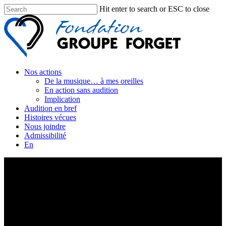
Hit enter to search or ESC to close
Nos actions
De la musique… à mes oreilles
En action sans audition
Implication
Audition en bref
Histoires vécues
Nous joindre
Admissibilité
En