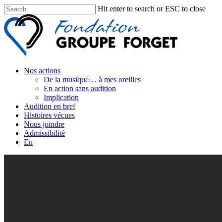
Hit enter to search or ESC to close
Nos actions
De la musique… à mes oreilles
En action sans audition
Implication
Audition en bref
Histoires vécues
Nous joindre
Admissibilité
En