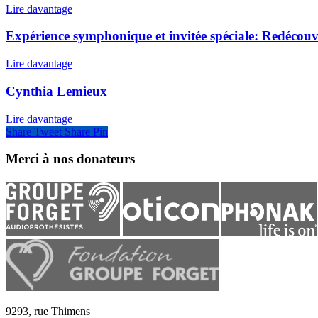
Lire davantage
Expérience symphonique et invitée spéciale: Redécouvr
Lire davantage
Cynthia Lemieux
Lire davantage
Share
Tweet
Share
Pin
Merci à nos donateurs
9293, rue Thimens