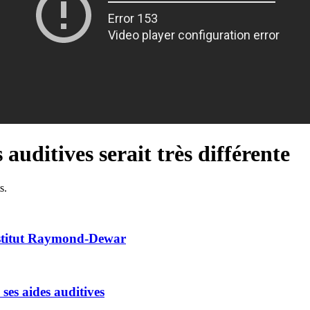
auditives serait très différente
s.
Institut Raymond-Dewar
ses aides auditives